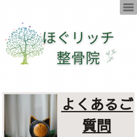
T
o
g
g
l
e
n
a
v
i
g
a
t
i
o
n
よくあるご
質問